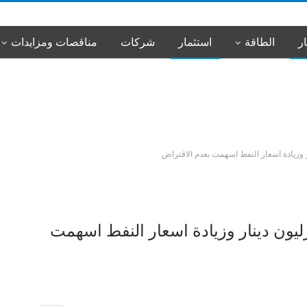
ار
الطاقة
استثمار
شركات
مناقصات ومزايدات
س
لية: مقدار العجز بالموازنة ١٩ ترليون دينار وزيادة اسعار النفط اسهمت