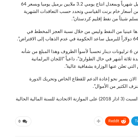
وأشار إلى أن “حجم صادرات النفط يبلغ 100 مليون برميل شهرياً وبمعدل انتاج يومي 3.2 ملايين برميل يوميا وبسعر 64
 وهذه الأسعار هي أقل بمقدار 7 دولارات من أسعار خام برنت القياسي وتحدد حسب التعاقدات الشهرية
 نتسلم شيئاً من نفط إقليم كردستان”.
ها عينيا من النفط وليس من خلال نسبة العجز المخطط في
وأكد جوهان، أن “وزارة المالية تقوم بتأمين مبلغ لا يقل عن 6 ترليونات دينار تحسباً لأسوأ الظروف وهذا المبلغ من شأنه
ثلاثة أشهر في حال الطوارئ”، داعياً “اللجان البرلمانية
 التي تعلن عنها الوزارة بشفافية عالية”.
لة الان يسير نحو إعادة الدعم للقطاع الخاص وتحريك الدورة
زف الكثير من الأموال”.
يشار إلى أن مجلس النواب صوت، بجلسته التي عقدت السبت (3 اذار 2018) على الموازنة الاتحادية للسنة المالية الحالية
ReddIt
T
0