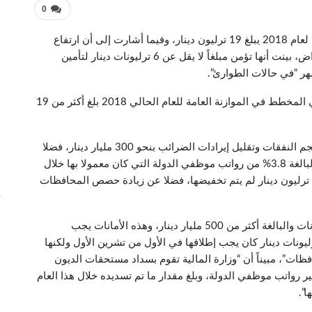
0
أكدت وزارة المالية، أن مقدار العجز في الموازنة المالية لعام 2018 يبلغ 19 ترليون دينار، وفيما أشارت إلى أن ارتفاع
أسعار النفط ساعد الحكومة في عدم الذهاب إلى الاقتراض، بينت أنها تؤمن مبلغاً لا يقل عن 6 ترليونات دينار لتأمين
هر “في حالات الطوارئ”.
وقال وكيل الوزارة ماهر حماد جوهان إن “العجز الحقيقي المخطط في الموازنة العامة للعام الحالي 2018 بلغ أكثر من 19
m
وأوضح جوهان، أن “العجز المشار اليه جاء نتيجة زيادة حجم النفقات وتقليل إيرادات الضرائب بنحو 300 مليار دينار، فضلا
عن انفاق ترليوني دينار لتأمين إيقاف نسبة الاستقطاع البالغة 3.8% من رواتب موظفي الدولة التي كان معمولا بها خلال
السنوات الماضية”، مبيناً أن “النفقات الامنية البالغة 1.4 ترليون دينار لم يتم تخفيضها، فضلا عن زيادة حصص المحافظات
ت
وأضاف، أن “هناك مبالغ لم تظهر في الموازنة وهي الأمانات والبالغة أكثر من 500 مليار دينار، وهذه الأمانات يجب
ها لأصحابها، وهناك تخصيصات للطوارئ بلغت3 ترليونات دينار كان يجب إطلاقها في الأول من تشرين الأول ولكنها
ات”، مبيناً أن “وزارة المالية تقوم بسداد مستحقات الديون
فير رواتب موظفي الدولة، وبلغ مقدار ما تم تسديده خلال هذا العام